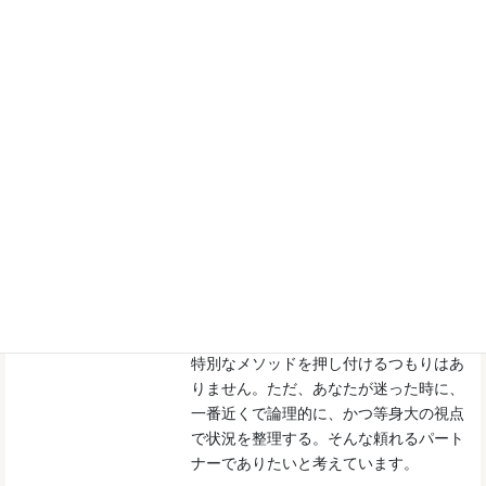
い選択をできるようサポートするために
KHMへ参画。
スタンス
婚活は、効率的なシステムを使っても、
最後は『人としての決断』が必要です。
私はあなたの『参謀』として、IT業界で
培った調整力を駆使し、お相手との関係
性を一歩ずつ前に進めるお手伝いをしま
す。
私自身、恋愛や結婚の過程でたくさん悩
みましたが、その時に『客観的な意見を
くれる味方』がいたらどれほど心強かっ
たかと思います。
特別なメソッドを押し付けるつもりはあ
りません。ただ、あなたが迷った時に、
一番近くで論理的に、かつ等身大の視点
で状況を整理する。そんな頼れるパート
ナーでありたいと考えています。