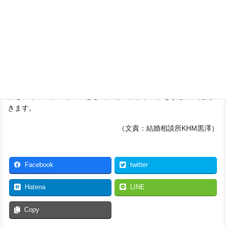
超大手企業のグループ会社に所属され、職場でもムードメーカー
的な立場で周りに好影響を与えられるなかなか面白い方です。
「ムードメーカー」になれる方は、実はそう多くないですよね。
人当たりが良くて、周りによく目が届き、何より言動が「前向
き」で「明るい」という印象があります。きっと、今後の活動に
おいて、ムードメーカーとしての対応力？包容力？を発揮して、
素晴らしいお相手を見つけられることと今から期待しています。
私もメインカウンセラーとして、精一杯サポートをさせていただ
きます。
（文責：結婚相談所KHM黒澤）
Facebook
twitter
Hatena
LINE
Copy